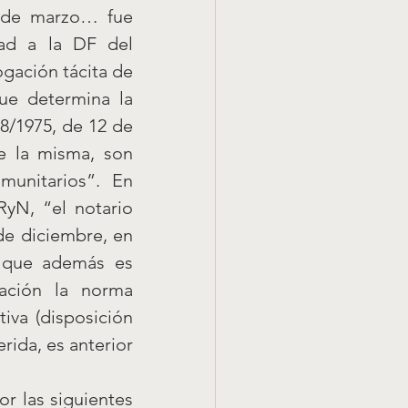
 de marzo… fue 
ad a la DF del 
gación tácita de 
ue determina la 
8/1975, de 12 de 
 la misma, son 
unitarios”. En 
yN, “el notario 
de diciembre, en 
 que además es 
ación la norma 
va (disposición 
rida, es anterior 
 las siguientes 