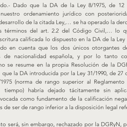
do.- Dado que la DA de la Ley 8/1975, de 12
 nuestro ordenamiento jurídico con posteriorid
sarrollo de la citada Ley,… se ha operado la dero
 términos del art. 2.2 del Código Civil,… lo q
escritura calificada lo dispuesto en la DA de la Ley 
do en cuenta que los dos únicos otorgantes de
as de nacionalidad española, y por lo tanto com
omo se resume en la propia Resolución de la DGR
 que la DA introducida por la Ley 31/1990, de 27 
8/1975 (norma de rango superior al Reglamento
l tiempo) habría dejado tácitamente sin aplic
nvocada como fundamento de la calificación negati
de ser de rango inferior a la disposición legal refe
to será, sin embargo, rechazado por la DGRyN, por