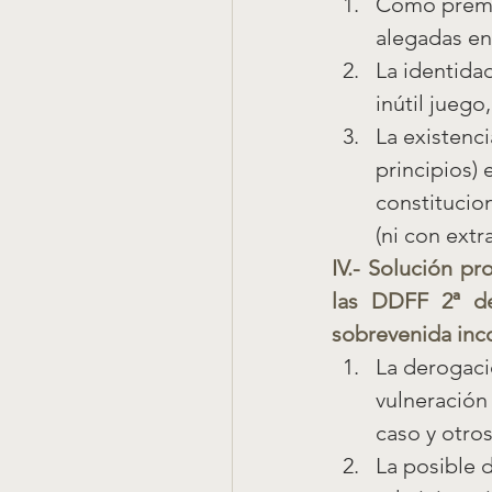
Como premis
alegadas en
La identidad
inútil juego
La existenci
principios) 
constitucion
(ni con extr
IV.- Solución pr
las DDFF 2ª de
sobrevenida inco
La derogaci
vulneración 
caso y otro
La posible 