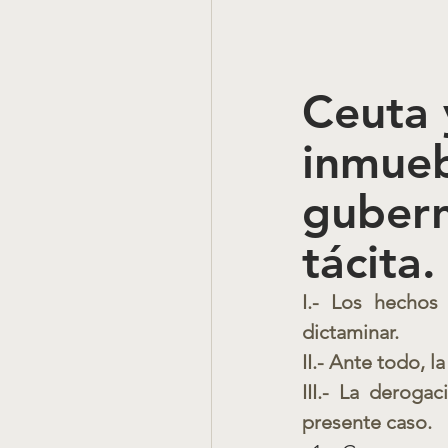
Ceuta 
inmueb
gubern
tácita.
I.- Los hechos
dictaminar.
II.- Ante todo, l
III.- La derogac
presente caso.