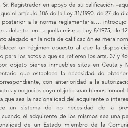
l Sr. Registrador en apoyo de su calificación –aqu
que el artículo 106 de la Ley 31/1990, de 27 de dic
 posterior a la norma reglamentaria…, introdujo 
en adelante- en –aquella misma- Ley 8/1975, de 12 
o alegado en la nota de calificación es mera norm
blecer un régimen opuesto al que la disposició
o para los actos a que se refieren los arts. 37 y 4
or objeto bienes inmuebles sitos en Ceuta y Mel
entario que establece la necesidad de obtener l
correspondiente, con anterioridad a la autorizació
actos y negocios cuyo objeto sean bienes inmueble
ra que sea la nacionalidad del adquirente o intere
ece un sistema de no necesidad de la previa
 cuando el adquirente de los mismos sea una per
ionalidad de un Estado miembro de la Comun