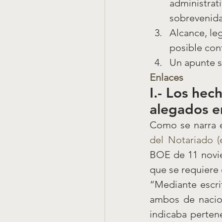
administrati
sobrevenida
Alcance, leg
posible cont
Un apunte so
Enlaces
I.- Los hec
alegados en
Como se narra e
del Notariado 
BOE de 11 novie
que se requiere 
“Mediante escri
ambos de nacion
indicaba perten