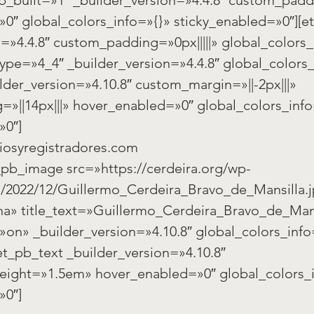
0″ global_colors_info=»{}» sticky_enabled=»0″][e
=»4.4.8″ custom_padding=»0px|||||» global_colors_
ype=»4_4″ _builder_version=»4.4.8″ global_colors_
lder_version=»4.10.8″ custom_margin=»||-2px|||» 
»||14px|||» hover_enabled=»0″ global_colors_info
»0″]
riosyregistradores.com
t_pb_image src=»https://cerdeira.org/wp-
/2022/12/Guillermo_Cerdeira_Bravo_de_Mansilla.jp
» title_text=»Guillermo_Cerdeira_Bravo_de_Mans
»on» _builder_version=»4.10.8″ global_colors_info
t_pb_text _builder_version=»4.10.8″ 
eight=»1.5em» hover_enabled=»0″ global_colors_i
»0″]