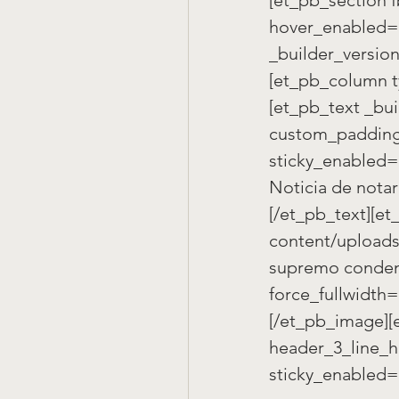
hover_enabled=»
_builder_version
[et_pb_column t
[et_pb_text _bui
custom_padding=
sticky_enabled=
Noticia de nota
[/et_pb_text][e
content/uploads
supremo condena
force_fullwidth=
[/et_pb_image][e
header_3_line_h
sticky_enabled=