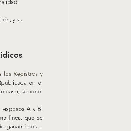
nalidad 
ión, y su 
ídicos 
 los Registros y 
(publicada en el 
 caso, sobre el 
 esposos A y B, 
a finca, que se 
de gananciales… 