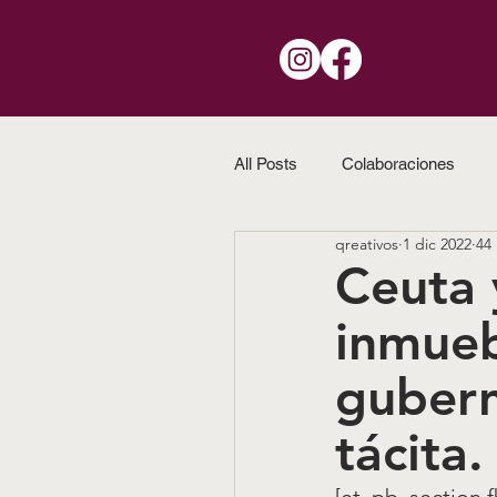
All Posts
Colaboraciones
qreativos
1 dic 2022
44
Ceuta 
inmueb
gubern
tácita.
[et_pb_section f