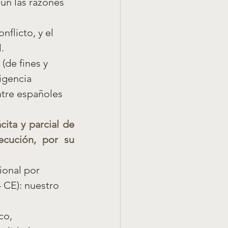
ún las razones 
flicto, y el 
.
(de fines y 
igencia 
ntre españoles 
ita y parcial de 
cución, por su 
ional por 
4 CE): nuestro 
co, 