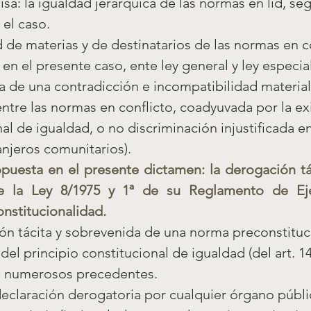
a: la igualdad jerárquica de las normas en lid, seg
 el caso.
 de materias y de destinatarios de las normas en con
, en el presente caso, ente ley general y ley especial
a de una contradicción e incompatibilidad material 
entre las normas en conflicto, coadyuvada por la ex
al de igualdad, o no discriminación injustificada e
anjeros comunitarios).
opuesta en el presente dictamen: la derogación tác
 la Ley 8/1975 y 1ª de su Reglamento de Eje
nstitucionalidad.
ón tácita y sobrevenida de una norma preconstituc
del principio constitucional de igualdad (del art. 1
s numerosos precedentes.
declaración derogatoria por cualquier órgano públi