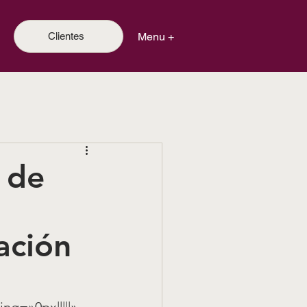
Menu +
Clientes
n de
ación
ng=»0px|||||» 