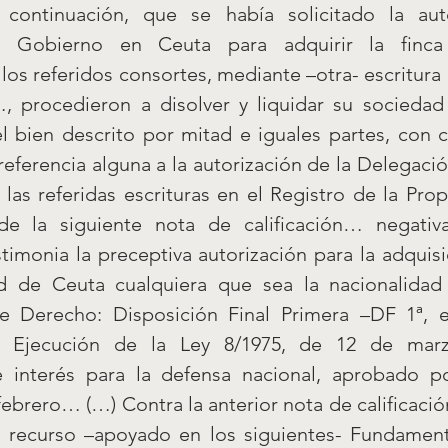
 continuación, que se había solicitado la auto
l Gobierno en Ceuta para adquirir la finca
los referidos consortes, mediante –otra- escritura 
 procedieron a disolver y liquidar su sociedad 
 bien descrito por mitad e iguales partes, con ca
referencia alguna a la autorización de la Delegació
las referidas escrituras en el Registro de la Pro
de la siguiente nota de calificación… negativ
timonia la preceptiva autorización para la adquisi
 de Ceuta cualquiera que sea la nacionalidad d
 Derecho: Disposición Final Primera –DF 1ª, en
 Ejecución de la Ley 8/1975, de 12 de marz
e interés para la defensa nacional, aprobado p
febrero… (…) Contra la anterior nota de calificación,
o recurso –apoyado en los siguientes- Fundament