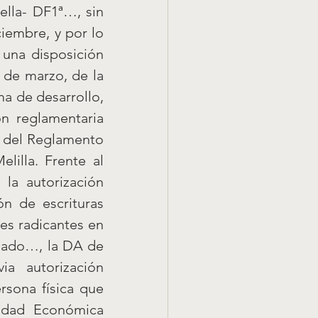
ella- DF1ª…, sin 
iembre, y por lo 
una disposición 
de marzo, de la 
a de desarrollo, 
n reglamentaria 
6 del Reglamento 
illa. Frente al 
a autorización 
n de escrituras 
s radicantes en 
sado…, la DA de 
 autorización 
sona física que 
idad Económica 