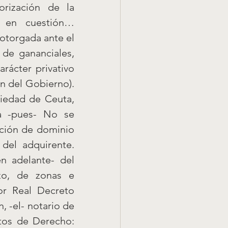
rización de la 
 en cuestión… 
otorgada ante el 
de gananciales, 
rácter privativo 
n del Gobierno). 
piedad de Ceuta, 
a -pues- No se 
ción de dominio 
el adquirente. 
 adelante- del 
o, de zonas e 
or Real Decreto 
 -el- notario de 
os de Derecho: 