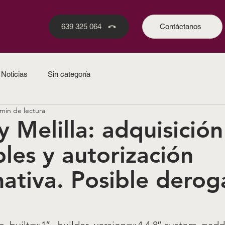
639 325 064
Contáctanos
Noticias
Sin categoría
 min de lectura
y Melilla: adquisició
les y autorización
ativa. Posible derog
b_built=»1″ _builder_version=»4.4.8″ custom_paddi