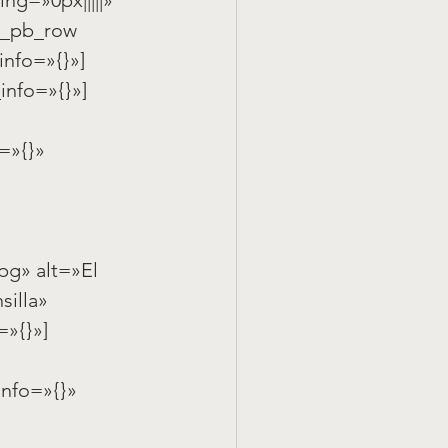
t_pb_row 
info=»{}»]
info=»{}»]
=»{}» 
g» alt=»El 
illa» 
=»{}»]
nfo=»{}» 