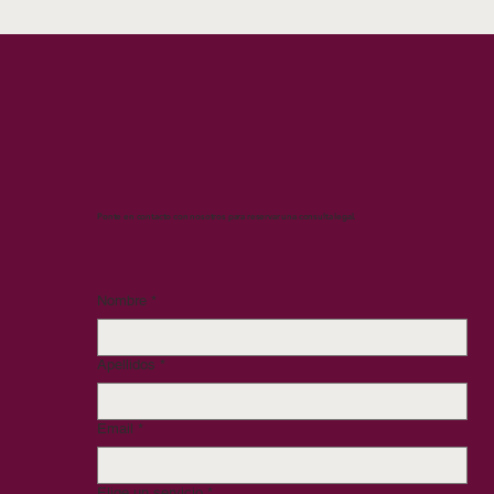
Ponte en contacto con nosotros para reservar una consulta legal.
Nombre
*
Apellidos
*
Email
*
Elige un servicio
*