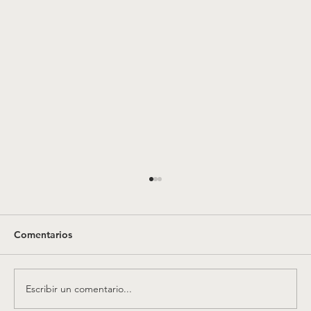
Pactos de convivencia en parejas de
hecho, en reciprocidad con las uniones
matrimoniales. Otra «vuelta de tuerca».
<p>COEXISTENCE AGREEMENTS IN DEFACT
Comentarios
COUPLES, IN RECIPROCITY WITH MARRIAGE
UNIONS: ANOTHER TWIST Guillermo Cerdeira
Bravo de Mansilla CV: Catedrático de Derecho
Escribir un comentario...
Civil, Universidad de Sevilla. Correo el