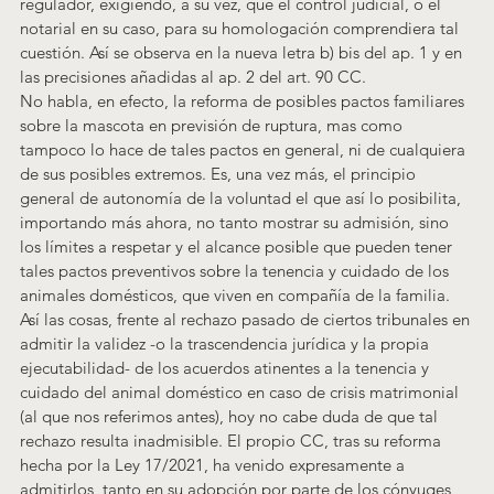
regulador, exigiendo, a su vez, que el control judicial, o el 
notarial en su caso, para su homologación comprendiera tal 
cuestión. Así se observa en la nueva letra b) bis del ap. 1 y en 
las precisiones añadidas al ap. 2 del art. 90 CC.
No habla, en efecto, la reforma de posibles pactos familiares 
sobre la mascota en previsión de ruptura, mas como 
tampoco lo hace de tales pactos en general, ni de cualquiera 
de sus posibles extremos. Es, una vez más, el principio 
general de autonomía de la voluntad el que así lo posibilita, 
importando más ahora, no tanto mostrar su admisión, sino 
los límites a respetar y el alcance posible que pueden tener 
tales pactos preventivos sobre la tenencia y cuidado de los 
animales domésticos, que viven en compañía de la familia.
Así las cosas, frente al rechazo pasado de ciertos tribunales en 
admitir la validez -o la trascendencia jurídica y la propia 
ejecutabilidad- de los acuerdos atinentes a la tenencia y 
cuidado del animal doméstico en caso de crisis matrimonial 
(al que nos referimos antes), hoy no cabe duda de que tal 
rechazo resulta inadmisible. El propio CC, tras su reforma 
hecha por la Ley 17/2021, ha venido expresamente a 
admitirlos, tanto en su adopción por parte de los cónyuges, 