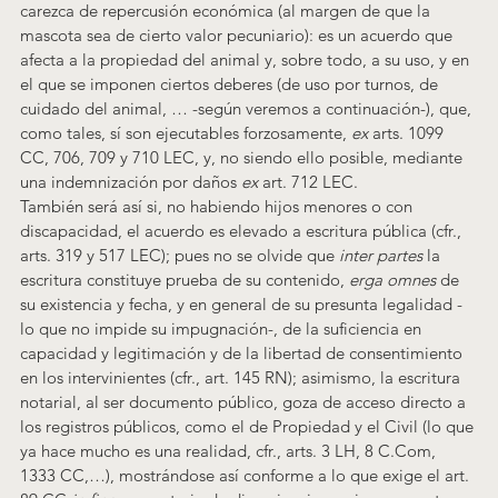
carezca de repercusión económica (al margen de que la 
mascota sea de cierto valor pecuniario): es un acuerdo que 
afecta a la propiedad del animal y, sobre todo, a su uso, y en 
el que se imponen ciertos deberes (de uso por turnos, de 
cuidado del animal, … -según veremos a continuación-), que, 
como tales, sí son ejecutables forzosamente, 
ex
 arts. 1099 
CC, 706, 709 y 710 LEC, y, no siendo ello posible, mediante 
una indemnización por daños 
ex
 art. 712 LEC.
También será así si, no habiendo hijos menores o con 
discapacidad, el acuerdo es elevado a escritura pública (cfr., 
arts. 319 y 517 LEC); pues no se olvide que 
inter partes
 la 
escritura constituye prueba de su contenido, 
erga omnes
 de 
su existencia y fecha, y en general de su presunta legalidad -
lo que no impide su impugnación-, de la suficiencia en 
capacidad y legitimación y de la libertad de consentimiento 
en los intervinientes (cfr., art. 145 RN); asimismo, la escritura 
notarial, al ser documento público, goza de acceso directo a 
los registros públicos, como el de Propiedad y el Civil (lo que 
ya hace mucho es una realidad, cfr., arts. 3 LH, 8 C.Com, 
1333 CC,…), mostrándose así conforme a lo que exige el art. 