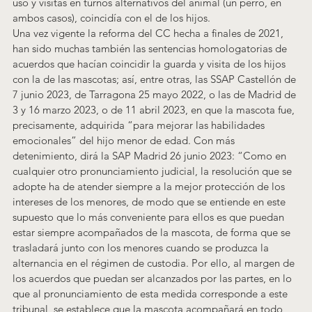
uso y visitas en turnos alternativos del animal (un perro, en 
ambos casos), coincidía con el de los hijos
.
Una vez vigente la reforma del CC hecha a finales de 2021, 
han sido muchas también las sentencias homologatorias de 
acuerdos que hacían coincidir la guarda y visita de los hijos 
con la de las mascotas; así, entre otras, las SSAP Castellón de 
7 junio 2023
, de Tarragona 25 mayo 2022
, o las de Madrid de 
3 y 16 marzo 2023
, o de 11 abril 2023
, en que la mascota fue, 
precisamente, adquirida “para mejorar las habilidades 
emocionales” del hijo menor de edad. Con más 
detenimiento, dirá la SAP Madrid 26 junio 2023
: “Como en 
cualquier otro pronunciamiento judicial, la resolución que se 
adopte ha de atender siempre a la mejor protección de los 
intereses de los menores, de modo que se entiende en este 
supuesto que lo más conveniente para ellos es que puedan 
estar siempre acompañados de la mascota, de forma que se 
trasladará junto con los menores cuando se produzca la 
alternancia en el régimen de custodia. Por ello, al margen de 
los acuerdos que puedan ser alcanzados por las partes, en lo 
que al pronunciamiento de esta medida corresponde a este 
tribunal, se establece que la mascota acompañará en todo 