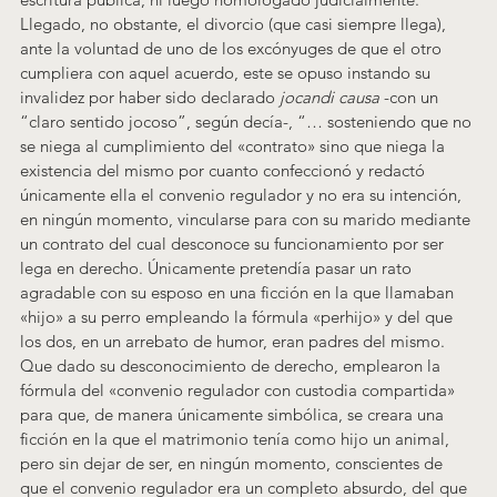
Llegado, no obstante, el divorcio (que casi siempre llega), 
ante la voluntad de uno de los excónyuges de que el otro 
cumpliera con aquel acuerdo, este se opuso instando su 
invalidez por haber sido declarado 
jocandi causa
 -con un 
“claro sentido jocoso”, según decía-, “… sosteniendo que no 
se niega al cumplimiento del «contrato» sino que niega la 
existencia del mismo por cuanto confeccionó y redactó 
únicamente ella el convenio regulador y no era su intención, 
en ningún momento, vincularse para con su marido mediante 
un contrato del cual desconoce su funcionamiento por ser 
lega en derecho. Únicamente pretendía pasar un rato 
agradable con su esposo en una ficción en la que llamaban 
«hijo» a su perro empleando la fórmula «perhijo» y del que 
los dos, en un arrebato de humor, eran padres del mismo. 
Que dado su desconocimiento de derecho, emplearon la 
fórmula del «convenio regulador con custodia compartida» 
para que, de manera únicamente simbólica, se creara una 
ficción en la que el matrimonio tenía como hijo un animal, 
pero sin dejar de ser, en ningún momento, conscientes de 
que el convenio regulador era un completo absurdo, del que 