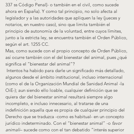
337 ss Código Penal]- o también en el civil, como sucede 
ahora en España). Y como tal principio, no solo afecta al 
legislador y a las autoridades que apliquen la ley (jueces y 
notarios, en nuestro caso), sino que limita también el 
principio de autonomía de la voluntad, entre cuyos límites, 
junto a la estricta ley, se encuentra también el Orden Público, 
según el art. 1255 CC.
Mas, como sucede con el propio concepto de Orden Público, 
así ocurre también con el del bienestar del animal, pues ¿qué 
significa el “bienestar del animal”?
 Intentos ha habido para darle un significado más detallado, 
algunos desde el ámbito institucional, incluso internacional 
(como el de la Organización Mundial de Sanidad Animal -la 
OiE-
); aun siendo ello loable, cualquier definición que se 
quiera dar del bienestar animal resultará siempre algo 
incompleto, e incluso innecesario, al tratarse de una 
indefinición aquella que es propia de cualquier principio del 
Derecho que se traduzca -como es habitual- en un concepto 
jurídico indeterminado. Con el “bienestar animal” -o 
favor 
animali
– sucede como con el tan debatido “interés superior 