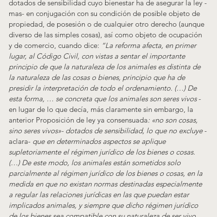
dotados de sensibilidad cuyo bienestar ha de asegurar la ley -
mas- en conjugación con su condición de posible objeto de 
propiedad, de posesión o de cualquier otro derecho (aunque 
diverso de las simples cosas), así como objeto de ocupación 
y de comercio, cuando dice: 
“La reforma afecta, en primer 
lugar, al Código Civil, con vistas a sentar el importante 
principio de que la naturaleza de los animales es distinta de 
la naturaleza de las cosas o bienes, principio que ha de 
presidir la interpretación de todo el ordenamiento. (…) De 
esta forma, … se concreta que los animales son seres vivos 
-
en lugar de lo que decía, más claramente sin embargo, la 
anterior Proposición de ley ya consensuada
: «no son cosas, 
sino seres vivos»- dotados de sensibilidad, lo que no excluye 
-
aclara-
 que en determinados aspectos se aplique 
supletoriamente el régimen jurídico de los bienes o cosas. 
(…) De este modo, los animales están sometidos solo 
parcialmente al régimen jurídico de los bienes o cosas, en la 
medida en que no existan normas destinadas especialmente 
a regular las relaciones jurídicas en las que puedan estar 
implicados animales, y siempre que dicho régimen jurídico 
de los bienes sea compatible con su naturaleza de ser vivo 