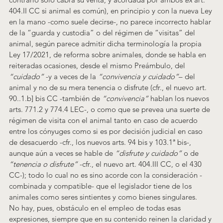
404.II CC si animal es común), en principio y con la nueva Ley 
en la mano -como suele decirse-, no parece incorrecto hablar 
de la “guarda y custodia” o del régimen de “visitas” del 
animal, según parece admitir dicha terminología la propia 
Ley 17/2021, de reforma sobre animales, donde se habla en 
reiteradas ocasiones, desde el mismo Preámbulo, del 
“cuidado”
 -y a veces de la 
“convivencia y cuidado”
– del 
animal y no de su mera tenencia o disfrute (cfr., el nuevo art. 
90..1.b] bis CC -también de 
“convivencia”
 hablan los nuevos 
arts. 771.2 y 774.4 LEC-, o como que se prevea una suerte de 
régimen de visita con el animal tanto en caso de acuerdo 
entre los cónyuges como si es por decisión judicial en caso 
de desacuerdo -cfr., los nuevos arts. 94 bis y 103.1ª bis-, 
aunque aún a veces se hable de 
“disfrute y cuidado”
 o de 
“tenencia o disfrute” 
-cfr., el nuevo art. 404.III CC, o el 430 
CC-); todo lo cual no es sino acorde con la consideración -
combinada y compatible- que el legislador tiene de los 
animales como seres sintientes y como bienes singulares.
No hay, pues, obstáculo en el empleo de todas esas 
expresiones, siempre que en su contenido reinen la claridad y 