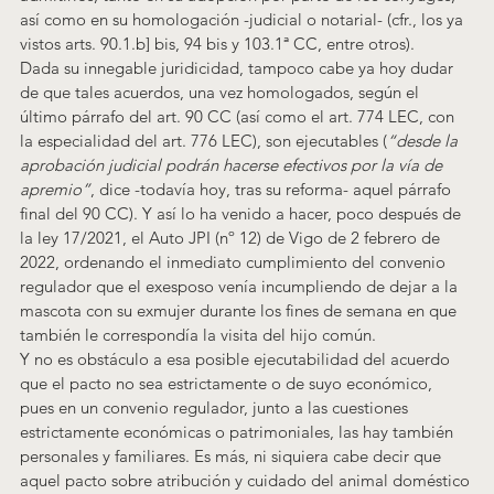
así como en su homologación -judicial o notarial- (cfr., los ya 
vistos arts. 90.1.b] bis, 94 bis y 103.1ª CC, entre otros).
Dada su innegable juridicidad, tampoco cabe ya hoy dudar 
de que tales acuerdos, una vez homologados, según el 
último párrafo del art. 90 CC (así como el art. 774 LEC, con 
la especialidad del art. 776 LEC), son ejecutables (
“desde la 
aprobación judicial podrán hacerse efectivos por la vía de 
apremio”
, dice -todavía hoy, tras su reforma- aquel párrafo 
final del 90 CC). Y así lo ha venido a hacer, poco después de 
la ley 17/2021, el Auto JPI (nº 12) de Vigo de 2 febrero de 
2022
, ordenando el inmediato cumplimiento del convenio 
regulador que el exesposo venía incumpliendo de dejar a la 
mascota con su exmujer durante los fines de semana en que 
también le correspondía la visita del hijo común.
Y no es obstáculo a esa posible ejecutabilidad del acuerdo 
que el pacto no sea estrictamente o de suyo económico, 
pues en un convenio regulador, junto a las cuestiones 
estrictamente económicas o patrimoniales, las hay también 
personales y familiares. Es más, ni siquiera cabe decir que 
aquel pacto sobre atribución y cuidado del animal doméstico 