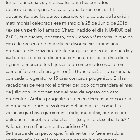
turnos quincenales y mensuales para los períodos 
vacacionales; según explicaba aquella sentencia: “El 
documento que las partes suscribieron dice que de la unión 
matrimonial celebrada ese mismo día 25 de Junio de 2016 
«existe un perhijo llamado Chato, nacido el día NUM000 del 
2.014, que cuenta, por tanto, con 2 años y 9 meses». Y que en 
caso de presentar demanda de divorcio suscribían una 
propuesta de convenio regulador que establecía: La guarda y 
custodia se ejercerá de forma conjunta por los padres de la 
siguiente manera: los hijos estarán en período escolar en 
compañía de cada progenitor (…) (opciones)-: – Una semana 
con cada progenitor o 15 días con cada progenitor. En las 
vacaciones de verano: el primer período comprenderá el mes 
de julio con un progenitor y el mes de agosto con otro 
progenitor. Ambos progenitores tienen derecho a conocer la 
información sobre la evolución del animal, así como las 
vacunas que haya que suministrarle, maletitas, horarios de 
peluquería, pipetas al día etc. …” (según lo describe la SAP 
Valencia en su Fundamento Jurídico 2º).
Se trataba de un pacto que, finalmente, no fue elevado a 
escritura pública, ni luego homologado judicialmente.