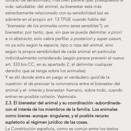
vida -saludable- del animal, su bienestar está más 
estrechamente relacionado con su sensibilidad (así se 
advierte en el propio art. 13 TFUE cuando habla del 
“bienestar de los animales como seres sensibles”
); un 
bienestar, por tanto, que, sin que se pueda delimitar 
a priori 
e 
in abstracto
, solo cabrá perfilar 
a posteriori
 y 
super casum
, 
no ya solo según la especie, tipo o raza del animal, sino 
según la propia sensibilidad de cada animal en particular 
individualmente considerado (según parece prevenir el nuevo 
art. 333 bis CC, en su apartado 2, al delimitar cualquier 
derecho que se tenga sobre los animales).
Y es ahí donde entra en juego el verdadero 
quid 
de la 
cuestión: el de precisar la convivencia entre el bienestar del 
animal y el -interés y bienestar- humano, sobre todo, cuando 
entran en posible colisión. Veámoslo.
2.3. El bienestar del animal y su 
coordinación -subordinada- 
con el 
interés de los miembros de la familia. Los animales 
como bienes -aunque- singulares, y el posible recurso 
supletorio al régimen jurídico de las cosas.
La Constitución española, como es común entre los textos 