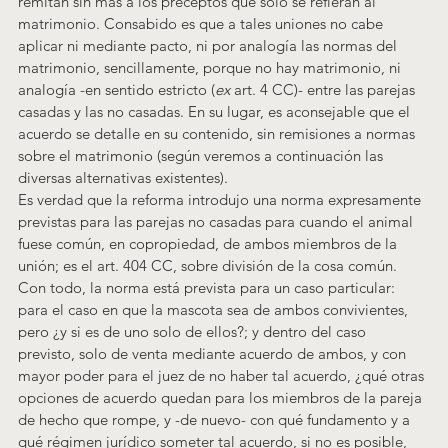
remitan sin más a los preceptos que solo se refieran al 
matrimonio. Consabido es que a tales uniones no cabe 
aplicar ni mediante pacto, ni por analogía las normas del 
matrimonio, sencillamente, porque no hay matrimonio, ni 
analogía -en sentido estricto (
ex
 art. 4 CC)- entre las parejas 
casadas y las no casadas. En su lugar, es aconsejable que el 
acuerdo se detalle en su contenido, sin remisiones a normas 
sobre el matrimonio (según veremos a continuación las 
diversas alternativas existentes).
Es verdad que la reforma introdujo una norma expresamente 
previstas para las parejas no casadas para cuando el animal 
fuese común, en copropiedad, de ambos miembros de la 
unión; es el art. 404 CC, sobre división de la cosa común. 
Con todo, la norma está prevista para un caso particular: 
para el caso en que la mascota sea de ambos convivientes, 
pero ¿y si es de uno solo de ellos?; y dentro del caso 
previsto, solo de venta mediante acuerdo de ambos, y con 
mayor poder para el juez de no haber tal acuerdo, ¿qué otras 
opciones de acuerdo quedan para los miembros de la pareja 
de hecho que rompe, y -de nuevo- con qué fundamento y a 
qué régimen jurídico someter tal acuerdo, si no es posible, 