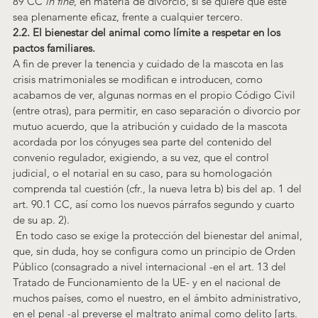
89 CC 
in fine
, en materia de divorcio, si se quiere que este 
sea plenamente eficaz, frente a cualquier tercero.
2.2. El bienestar del animal como límite a respetar en los 
pactos familiares.
A fin de prever la tenencia y cuidado de la mascota en las 
crisis matrimoniales se modifican e introducen, como 
acabamos de ver, algunas normas en el propio Código Civil 
(entre otras), para permitir, en caso separación o divorcio por 
mutuo acuerdo, que la atribución y cuidado de la mascota 
acordada por los cónyuges sea parte del contenido del 
convenio regulador, exigiendo, a su vez, que el control 
judicial, o el notarial en su caso, para su homologación 
comprenda tal cuestión (cfr., la nueva letra b) bis del ap. 1 del 
art. 90.1 CC, así como los nuevos párrafos segundo y cuarto 
de su ap. 2).
 En todo caso se exige la protección del bienestar del animal, 
que, sin duda, hoy se configura como un principio de Orden 
Público (consagrado a nivel internacional -en el art. 13 del 
Tratado de Funcionamiento de la UE- y en el nacional de 
muchos países, como el nuestro, en el ámbito administrativo, 
en el penal -al preverse el maltrato animal como delito [arts. 