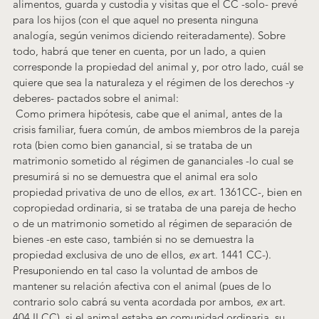
alimentos, guarda y custodia y visitas que el CC -solo- prevé 
para los hijos (con el que aquel no presenta ninguna 
analogía, según venimos diciendo reiteradamente). Sobre 
todo, habrá que tener en cuenta, por un lado, a quien 
corresponde la propiedad del animal y, por otro lado, cuál se 
quiere que sea la naturaleza y el régimen de los derechos -y 
deberes- pactados sobre el animal:
 Como primera hipótesis, cabe que el animal, antes de la 
crisis familiar, fuera común, de ambos miembros de la pareja 
rota (bien como bien ganancial, si se trataba de un 
matrimonio sometido al régimen de gananciales -lo cual se 
presumirá si no se demuestra que el animal era solo 
propiedad privativa de uno de ellos, 
ex
 art. 1361CC-, bien en 
copropiedad ordinaria, si se trataba de una pareja de hecho 
o de un matrimonio sometido al régimen de separación de 
bienes -en este caso, también si no se demuestra la 
propiedad exclusiva de uno de ellos, 
ex
 art. 1441 CC-). 
Presuponiendo en tal caso la voluntad de ambos de 
mantener su relación afectiva con el animal (pues de lo 
contrario solo cabrá su venta acordada por ambos, 
ex
 art. 
404.II CC), si el animal estaba en comunidad ordinaria, su 