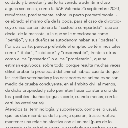
cuidado y bienestar (y así lo ha venido a admitir incluso 
alguna sentencia, como la SAP Valencia 25 septiembre 2020
, 
recuérdese, precisamente, sobre un pacto prematrimonial -
celebrado el mismo día de la boda, para el caso de divorcio- 
cuyo único contenido era la “custodia compartida” -que así 
decía- de la mascota, a la que se le mencionaba como 
“perhijo”, y sus dueños se autodenominaban sus “padres”).
Por otra parte, parece preferible el empleo de términos tales 
como “titular”, “cuidador” y “responsable”, frente a otros, 
como el de “poseedor” o el de “propietario”, que se 
estiman equívocos, sobre todo, porque resulta muchas veces 
difícil probar la propiedad del animal habida cuenta de que 
las cartillas veterinarias y los pasaportes de animales no son 
medio de prueba concluyente, en el ámbito civil al menos, 
de dicha propiedad y solo permiten hacer constar a uno de 
los -posibles- dueños (según sucede, cuando menos, con las 
cartillas veterinarias)
.
Atendida tal terminología, y suponiendo, como es lo usual, 
que los dos miembros de la pareja quieran, tras su ruptura, 
mantener una relación afectiva con el animal (pues de lo 
contrario solo cabrá su venta, y acordada por ambos 
ex
 art. 