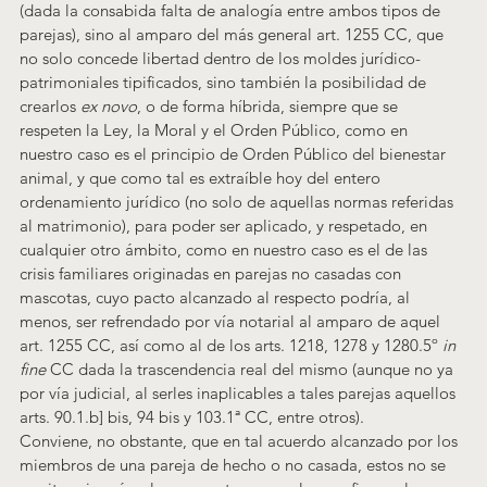
(dada la consabida falta de analogía entre ambos tipos de 
parejas), sino al amparo del más general art. 1255 CC, que 
no solo concede libertad dentro de los moldes jurídico-
patrimoniales tipificados, sino también la posibilidad de 
crearlos 
ex novo
, o de forma híbrida, siempre que se 
respeten la Ley, la Moral y el Orden Público, como en 
nuestro caso es el principio de Orden Público del bienestar 
animal, y que como tal es extraíble hoy del entero 
ordenamiento jurídico (no solo de aquellas normas referidas 
al matrimonio), para poder ser aplicado, y respetado, en 
cualquier otro ámbito, como en nuestro caso es el de las 
crisis familiares originadas en parejas no casadas con 
mascotas, cuyo pacto alcanzado al respecto podría, al 
menos, ser refrendado por vía notarial al amparo de aquel 
art. 1255 CC, así como al de los arts. 1218, 1278 y 1280.5º 
in 
fine 
CC dada la trascendencia real del mismo (aunque no ya 
por vía judicial, al serles inaplicables a tales parejas aquellos 
arts. 90.1.b] bis, 94 bis y 103.1ª CC, entre otros).
Conviene, no obstante, que en tal acuerdo alcanzado por los 
miembros de una pareja de hecho o no casada, estos no se 