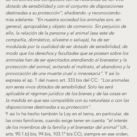
dotado de sensibilidad y con el conjunto de disposiciones 
destinadas a su protección”
; añadiendo -y reconociendo- 
más adelante: 
“En nuestra sociedad los animales son, en 
general, apropiables y objeto de comercio. Sin perjuicio de 
ello, la relación de la persona y el animal (sea este de 
compañía, doméstico, silvestre o salvaje), ha de ser 
modulada por la cualidad de ser dotado de sensibilidad, de 
modo que los derechos y facultades que se posean sobre los 
animales han de ser ejercitados atendiendo al bienestar y la 
protección del animal, evitando el maltrato, el abandono y la 
provocación de una muerte cruel o innecesaria”
. Y así lo 
expresa el ap. 1 del nuevo art. 333 bis del CC: 
“Los animales 
son seres vivos dotados de sensibilidad. Solo les será 
aplicable el régimen jurídico de los bienes y de las cosas en 
la medida en que sea compatible con su naturaleza o con las 
disposiciones destinadas a su protección”
.
Y así lo ha hecho también la Ley en el tema, en particular, de 
las crisis familiares, cuando exige tener en cuenta 
“el interés 
de los miembros de la familia y el bienestar del animal”
 (cfr., 
arts. 90.1.b] bis, 94 bis, 103.1ª bis CC), siempre en ese orden, 