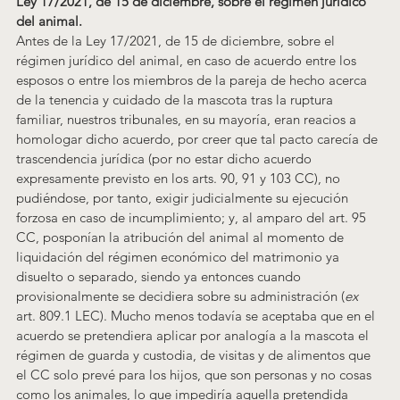
Ley 17/2021, de 15 de diciembre, sobre el régimen jurídico 
del animal.
Antes de la Ley 17/2021, de 15 de diciembre, sobre el 
régimen jurídico del animal, en caso de acuerdo entre los 
esposos o entre los miembros de la pareja de hecho acerca 
de la tenencia y cuidado de la mascota tras la ruptura 
familiar, nuestros tribunales, en su mayoría, eran reacios a 
homologar dicho acuerdo, por creer que tal pacto carecía de 
trascendencia jurídica (por no estar dicho acuerdo 
expresamente previsto en los arts. 90, 91 y 103 CC), no 
pudiéndose, por tanto, exigir judicialmente su ejecución 
forzosa en caso de incumplimiento; y, al amparo del art. 95 
CC, posponían la atribución del animal al momento de 
liquidación del régimen económico del matrimonio ya 
disuelto o separado, siendo ya entonces cuando 
provisionalmente se decidiera sobre su administración (
ex
art. 809.1 LEC)
. Mucho menos todavía se aceptaba que en el 
acuerdo se pretendiera aplicar por analogía a la mascota el 
régimen de guarda y custodia, de visitas y de alimentos que 
el CC solo prevé para los hijos, que son personas y no cosas 
como los animales, lo que impediría aquella pretendida 