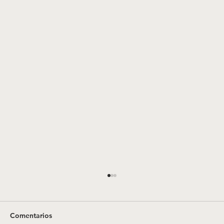
Pactos de convivencia en parejas de
hecho, en reciprocidad con las uniones
matrimoniales. Otra «vuelta de tuerca».
<p>COEXISTENCE AGREEMENTS IN DEFACT
Comentarios