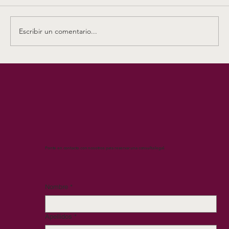
COUPLES, IN RECIPROCITY WITH MARRIAGE
UNIONS: ANOTHER TWIST Guillermo Cerdeira
Bravo de Mansilla CV: Catedrático de Derecho
Escribir un comentario...
Civil, Universidad de Sevilla. Correo el
Ponte en contacto con nosotros para reservar una consulta legal.
Nombre
*
Apellidos
*