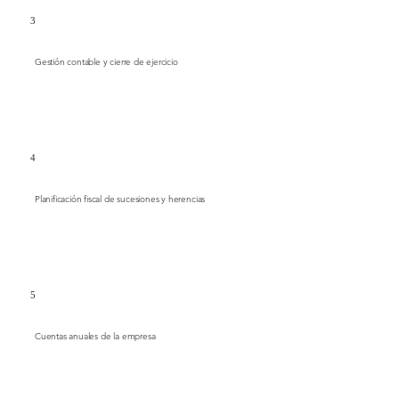
3
Gestión contable y cierre de ejercicio
4
Planificación fiscal de sucesiones y herencias
5
Cuentas anuales de la empresa