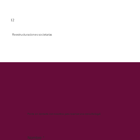
12
Reestructuraciones societarias
Ponte en contacto con nosotros para reservar una consulta legal.
Nombre
*