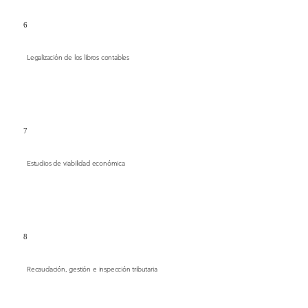
6
Legalización de los libros contables
7
Estudios de viabilidad económica
8
Recaudación, gestión e inspección tributaria