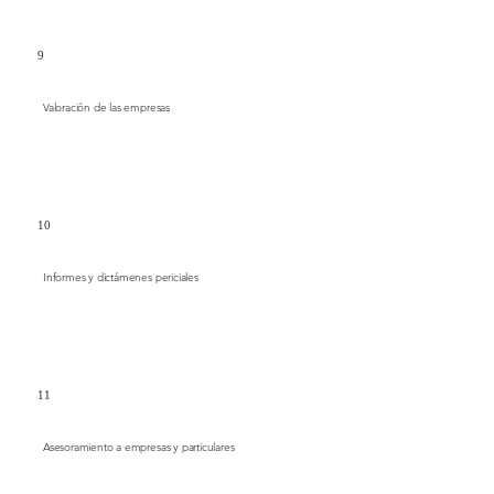
9
Valoración de las empresas
10
Informes y dictámenes periciales
11
Asesoramiento a empresas y particulares