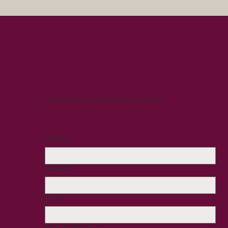
Ponte en contacto con nosotros para reservar una consulta legal.
Nombre
*
Apellidos
*
Email
*
Elige un servicio
*