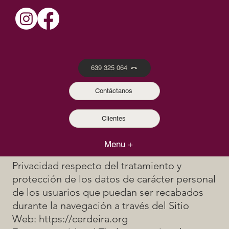
639 325 064
Política de privacidad
Contáctanos
Clientes
Menu +
El Titular le informa sobre su Política de
Privacidad respecto del tratamiento y
protección de los datos de carácter personal
de los usuarios que puedan ser recabados
durante la navegación a través del Sitio
Web:
https://cerdeira.org