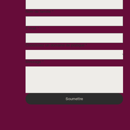
Nom de famille
*
E-mail
*
Choisissez un domaine de pratique
*
Message
*
Soumettre