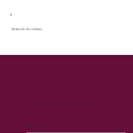
9
Redacción de contratos
Contactez-nous pour planifier une consultation juridique.
Prénom
*