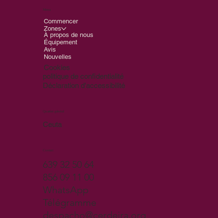
Menu
Commencer
Zones
À propos de nous
Équipement
Avis
Nouvelles
Cookies
politique de confidentialité
Déclaration d'accessibilité
Quartier général
Ceuta
Contact
639 32 50 64
856 09 11 00
WhatsApp
Télégramme
despacho@cerdeira.org