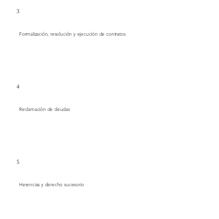
3
Formalización, resolución y ejecución de contratos
4
Reclamación de deudas
5
Herencias y derecho sucesorio