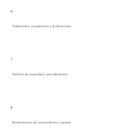
6
Testamentos, aceptaciones y reclamaciones
7
Derecho de propiedad y arrendamientos
8
Reclamaciones de consumidores y usuarios