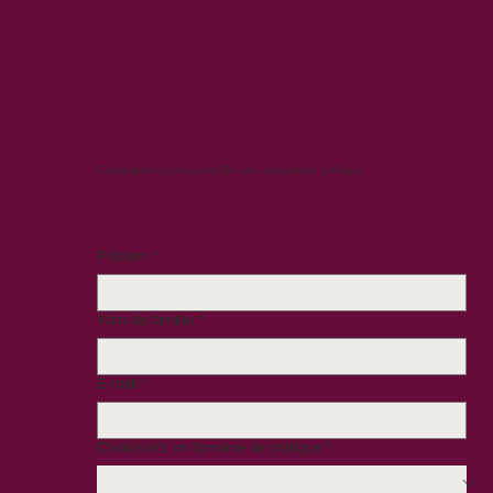
Contactez-nous pour planifier une consultation juridique.
Prénom
*
Nom de famille
*
E-mail
*
Choisissez un domaine de pratique
*