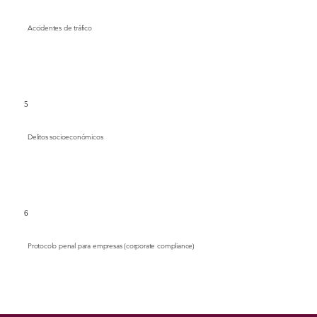
Accidentes de tráfico
5
Delitos socioeconómicos
6
Protocolo penal para empresas (corporate compliance)