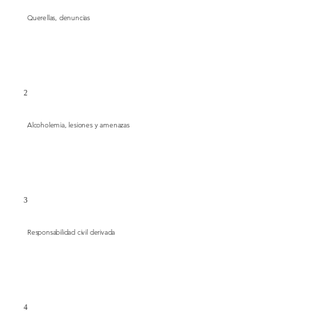
Querellas, denuncias
2
Alcoholemia, lesiones y amenazas
3
Responsabilidad civil derivada
4