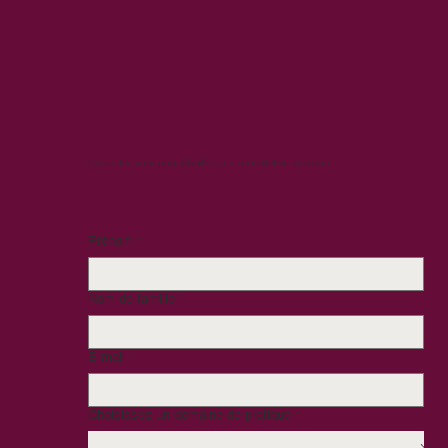
Contactez-nous pour planifier une consultation juridique.
Prénom
*
Nom de famille
*
E-mail
*
Choisissez un domaine de pratique
*