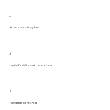
10
Reclamaciones de legítimas
11
Liquidación del impuesto de sucesiones
12
Planificación de herencias