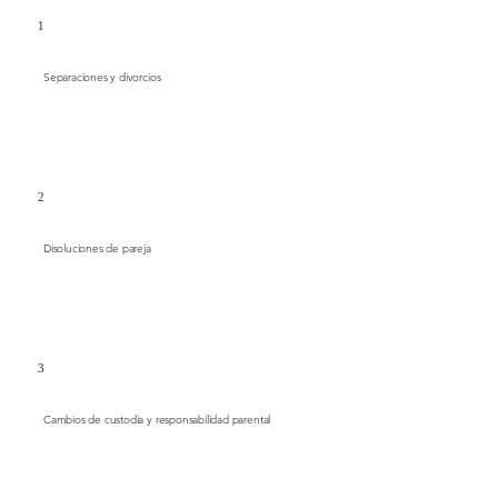
1
Separaciones y divorcios
2
Disoluciones de pareja
3
Cambios de custodia y responsabilidad parental