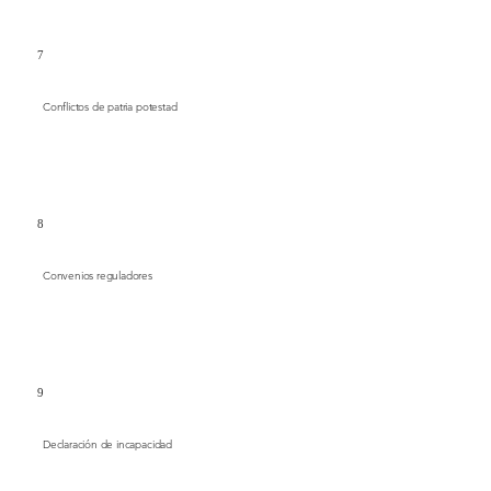
7
Conflictos de patria potestad
8
Convenios reguladores
9
Declaración de incapacidad