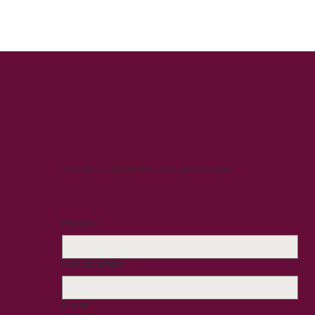
Contactez-nous pour planifier une consultation juridique.
Prénom
*
Nom de famille
*
E-mail
*