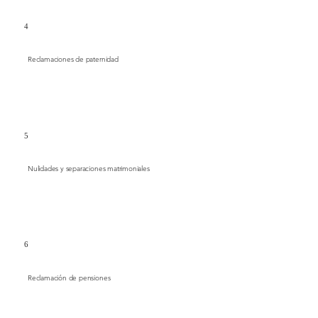
4
Reclamaciones de paternidad
5
Nulidades y separaciones matrimoniales
6
Reclamación de pensiones