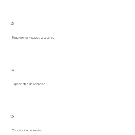
13
Testamentos y pactos sucesorios
14
Expedientes de adopción
15
Constitución de tutelas