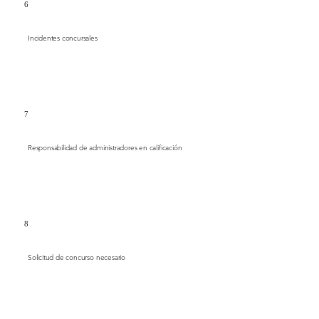
6
Incidentes concursales
7
Responsabilidad de administradores en calificación
8
Solicitud de concurso necesario