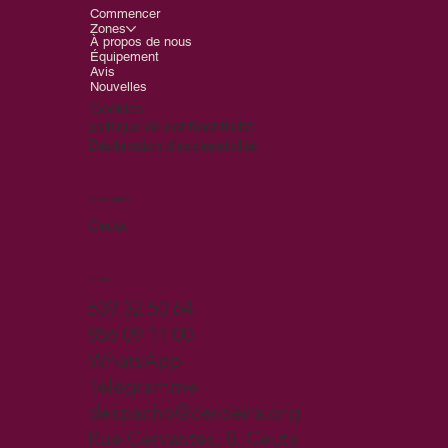
Commencer
Zones
À propos de nous
Équipement
Avis
Nouvelles
Cookies
politique de confidentialité
Déclaration d'accessibilité
Quartier général
Ceuta
Contact
639 32 50 64
856 09 11 00
WhatsApp
Télégramme
despacho@cerdeira.org
Rue Cervantes, 8. Ceuta