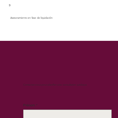
9
Asesoramiento en fase de liquidación
Contactez-nous pour planifier une consultation juridique.
Prénom
*