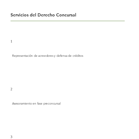
Servicios del Derecho Concursal
1
Representación de acreedores y defensa de créditos
2
Asesoramiento en fase preconcursal
3