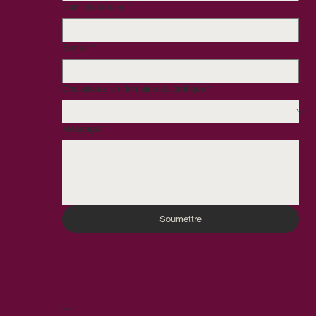
Nom de famille
*
E-mail
*
Choisissez un domaine de pratique
*
Message
*
Soumettre
Menu