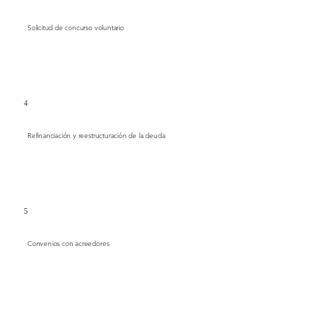
Solicitud de concurso voluntario
4
Refinanciación y reestructuración de la deuda
5
Convenios con acreedores