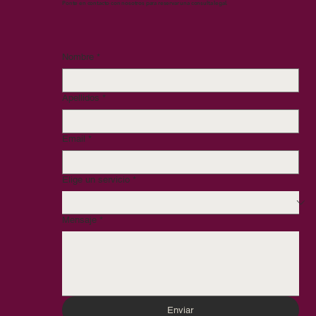
Ponte en contacto con nosotros para reservar una consulta legal.
Nombre
*
Apellidos
*
Email
*
Elige un servicio
*
Mensaje
*
Enviar