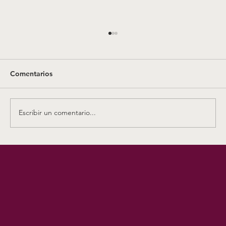
Absuelto un acusado de obstrucción a la
justicia por «amenazar» a un Policía
Nacional
<p>El el acusado absuelto fue defendido por
Comentarios
el letrado Clemente Cerdeira. El Juzgado de lo
Penal nº1 de Ceuta dictó la sentencia tras una
declaración por parte del agente “vaga y
Escribir un comentario...
carente de detalles”