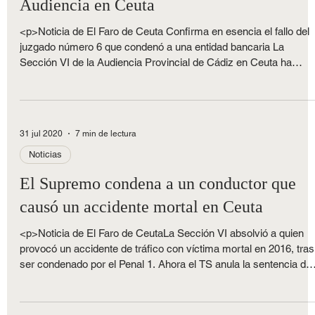
Tarjetas revolving: primera sentencia de la
Audiencia en Ceuta
<p>Noticia de El Faro de Ceuta Confirma en esencia el fallo del
juzgado número 6 que condenó a una entidad bancaria La
Sección VI de la Audiencia Provincial de Cádiz en Ceuta ha
confirmado en esencia la sentencia que dictó el Juzgado de
Instrucción número 6 en enero de 2020 sobre las polémicas
tarjetas revolving [&hellip;]</p>
31 jul 2020
7 min de lectura
Noticias
El Supremo condena a un conductor que
causó un accidente mortal en Ceuta
<p>Noticia de El Faro de CeutaLa Sección VI absolvió a quien
provocó un accidente de tráfico con víctima mortal en 2016, tras
ser condenado por el Penal 1. Ahora el TS anula la sentencia de
la Audiencia Provincial y lo vuelve a condenar pero rebaja la