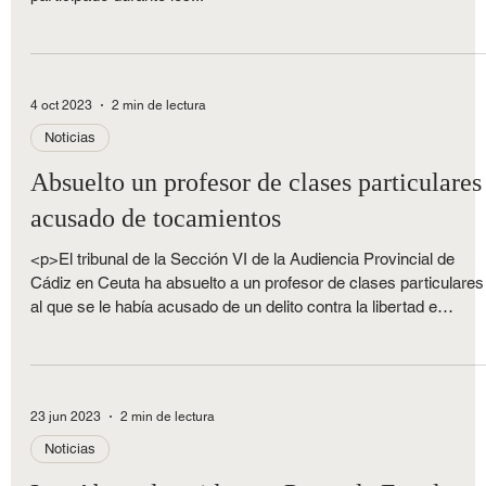
Asociación Española de Abogados de Familia ( AEAFA ), ha
participado durante los...
4 oct 2023
2 min de lectura
Noticias
Absuelto un profesor de clases particulares
acusado de tocamientos
<p>El tribunal de la Sección VI de la Audiencia Provincial de
Cádiz en Ceuta ha absuelto a un profesor de clases particulares
al que se le había acusado de un delito contra la libertad e
indemnidad sexual. En el juicio, que se celebró el pasado 14 de
junio, la Fiscalía llegó a pedir una condena de 5 años de [&hellip;]
</p>
23 jun 2023
2 min de lectura