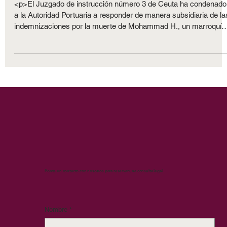
condenados tras un accidente mortal
<p>El Juzgado de instrucción número 3 de Ceuta ha condenado
a la Autoridad Portuaria a responder de manera subsidiaria de la
indemnizaciones por la muerte de Mohammad H., un marroquí
que se precipitó al agua dentro de su vehículo, en abril de 2017,
nada más desembarcar del buque procedente de Algeciras en el
primer trayecto de la jornada. </p>
Ponte en contacto con nosotros para reservar una consulta legal.