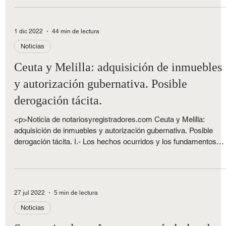
por los delincuentes. Esta sentencia, a cuyo contenido ha tenido
acceso&nbsp;El Faro de Ceuta, es importante porque abre la
oportunidad a las personas que han sido estafadas de reclamar 
su banco la devolución del importe más [&hellip;]</p>
1 dic 2022
44 min de lectura
Noticias
Ceuta y Melilla: adquisición de inmuebles
y autorización gubernativa. Posible
derogación tácita.
<p>Noticia de notariosyregistradores.com Ceuta y Melilla:
adquisición de inmuebles y autorización gubernativa. Posible
derogación tácita. I.- Los hechos ocurridos y los fundamentos
jurídicos alegados en el caso a dictaminar. II.- Ante todo, la
idoneidad de centrar la cuestión en la derogación tácita. III.- La
derogación tácita ex art. 2.2 CC: su admisión y requisitos,
aplicados al presente [&hellip;]</p>
27 jul 2022
5 min de lectura