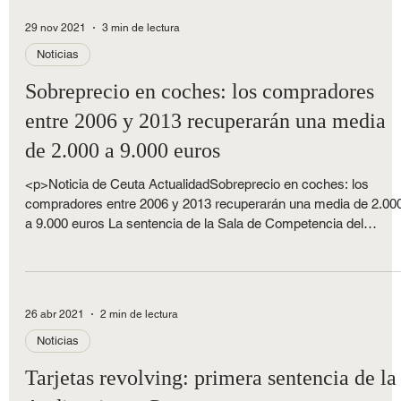
ejecución de sentencia contra la empresa reclamante al probars
que se trataba [&hellip;]</p>
29 nov 2021
3 min de lectura
Noticias
Sobreprecio en coches: los compradores
entre 2006 y 2013 recuperarán una media
de 2.000 a 9.000 euros
<p>Noticia de Ceuta ActualidadSobreprecio en coches: los
compradores entre 2006 y 2013 recuperarán una media de 2.00
a 9.000 euros La sentencia de la Sala de Competencia del
Consejo de la Comisión Nacional de los Mercados y la
Competencia (CNMC) dictó una Resolución sobre el expediente
S/0482/13 de Fabricantes de automóviles, relativo al cártel de
coches operativo en territorio nacional español [&hellip;]</p>
26 abr 2021
2 min de lectura
Noticias