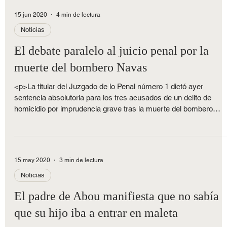
gravedad del homicidio imprudente La Sala de lo Penal [&hellip;]
</p>
15 jun 2020
4 min de lectura
Noticias
El debate paralelo al juicio penal por la
muerte del bombero Navas
<p>La titular del Juzgado de lo Penal número 1 dictó ayer
sentencia absolutoria para los tres acusados de un delito de
homicidio por imprudencia grave tras la muerte del bombero
Marco Antonio Navas. Esta misma semana se celebraba en do
días consecutivos el juicio y ayer viernes, teniendo muy claras
las conclusiones, se notificaba a las partes la sentencia.</p>
15 may 2020
3 min de lectura
Noticias
El padre de Abou manifiesta que no sabía