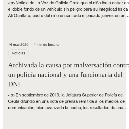
que su hijo iba a entrar en maleta
<p>Noticia de La Voz de Galicia Creía que el niño iba a entrar en
el doble fondo de un vehículo sin peligro para su integridad física
Alí Ouattara, padre del niño encontrado el pasado jueves en una
maleta, había pagado a una red de tráfico de inmigrantes para
introducir a su hijo en España, que le [&hellip;]</p>
14 may 2020
4 min de lectura
Noticias
Archivada la causa por malversación contr
un policía nacional y una funcionaria del
DNI
<p>En septiembre de 2019, la Jefatura Superior de Policía de
Ceuta difundió en una nota de prensa remitida a los medios de
comunicación, bien avanzada la noche, los resultados de una
operación que se había saldado con la detención de un agente d