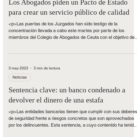
Noticias
Los Abogados piden un Pacto de Estado
para crear un servicio público de calidad
<p>Las puertas de los Juzgados han sido testigo de la
concentración llevada a cabo este martes por parte de los
miembros del Colegio de Abogados de Ceuta con el objetivo de
reclamar un acuerdo que reactive de forma inmediata el servicio
público de justicia y medidas urgentes para resolver los
inadmisibles retrasos ya acumulados. Asimismo, también han
demandado un Pacto de [&hellip;]</p>
3 may 2023
3 min de lectura
Noticias
Sentencia clave: un banco condenado a
devolver el dinero de una estafa
<p>Las entidades bancarias tienen que cumplir con sus debere
de seguridad frente a riesgos concretos que son aprovechados