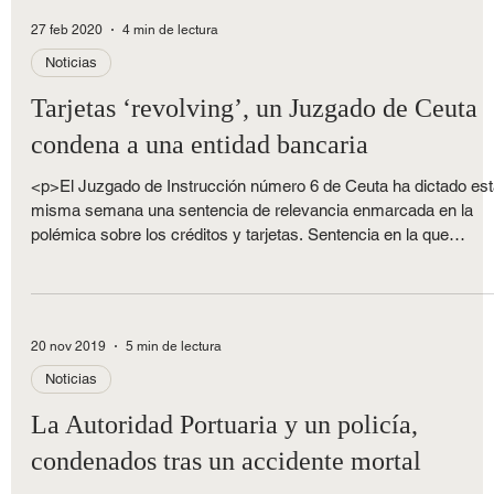
la Policía Nacional y una funcionaria, ambos destinados en el
departamento de expedición de DNI y pasaportes.</p>
27 feb 2020
4 min de lectura
Noticias
Tarjetas ‘revolving’, un Juzgado de Ceuta
condena a una entidad bancaria
<p>El Juzgado de Instrucción número 6 de Ceuta ha dictado es
misma semana una sentencia de relevancia enmarcada en la
polémica sobre los créditos y tarjetas. Sentencia en la que
desestima la reclamación planteada por una entidad financiera
contra un consumidor, estimando la demanda reconvencional
formulada por dicho consumidor y condenando a la entidad
bancaria a devolver al usuario todas las cantidades en su día
20 nov 2019
5 min de lectura
pagadas que excedan del importe del principal del crédito de
Noticias
La Autoridad Portuaria y un policía,