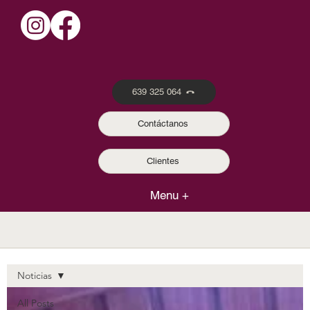
639 325 064
Contáctanos
Noticias de actualidad
Clientes
Nuestro Blog
Menu +
Noticias
All Posts