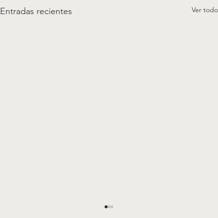
Ver todo
Entradas recientes
Absuelto un acusado de obstrucción a la