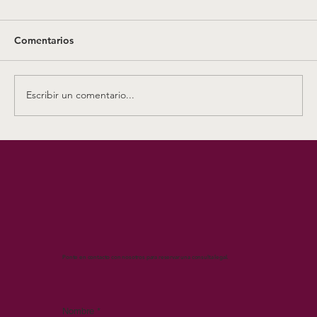
justicia por «amenazar» a un Policía
Nacional
<p>El el acusado absuelto fue defendido por
Comentarios
el letrado Clemente Cerdeira. El Juzgado de lo
Penal nº1 de Ceuta dictó la sentencia tras una
declaración por parte del agente “vaga y
Escribir un comentario...
carente de detalles”
Ponte en contacto con nosotros para reservar una consulta legal.
Nombre
*